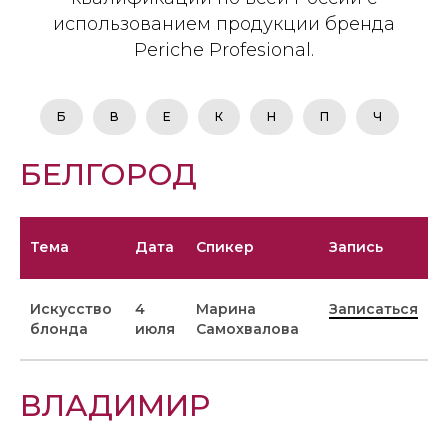
использованием продукции бренда
Periche Profesional.
Б
В
E
К
Н
П
Ч
БЕЛГОРОД
Тема
Дата
Спикер
Запись
Искусство
4
Марина
Записаться
блонда
июля
Самохвалова
ВЛАДИМИР